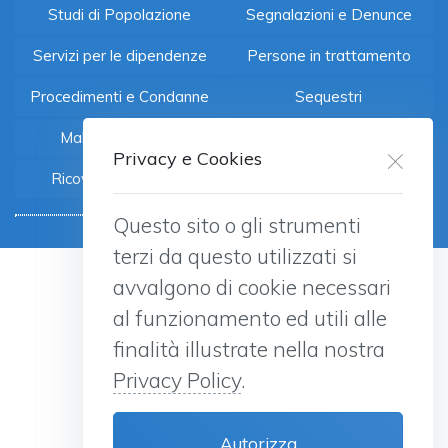
Studi di Popolazione
Segnalazioni e Denunce
Servizi per le dipendenze
Persone in trattamento
Procedimenti e Condanne
Sequestri
Malattie infettive
Mortalità
Privacy e Cookies
Ricoveri Ospedalieri
Questo sito o gli strumenti
terzi da questo utilizzati si
avvalgono di cookie necessari
al funzionamento ed utili alle
finalità illustrate nella nostra
Privacy Policy
.
Dipartimento delle politiche contro
la droga e le altre dipendenze
Presidenza del Consiglio dei Ministri
Autorizza